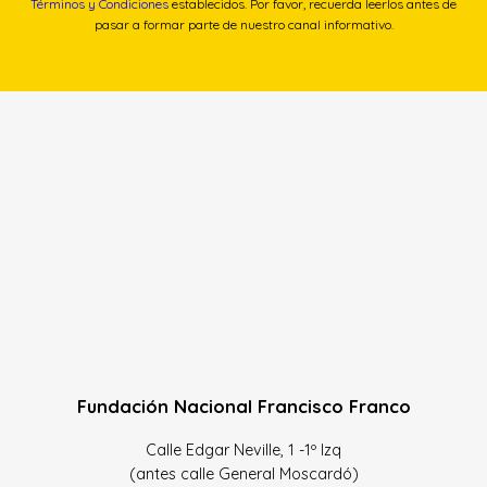
Términos y Condiciones
establecidos. Por favor, recuerda leerlos antes de
pasar a formar parte de nuestro canal informativo.
Fundación Nacional Francisco Franco
Calle Edgar Neville, 1 -1º Izq
(antes calle General Moscardó)