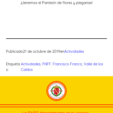
¡Llenemos el Panteón de flores y plegarias!
Publicado
21 de octubre de 2019
en
Actividades
Etiqueta
Actividades
, 
FNFF
, 
Francisco Franco
, 
Valle de los
s:
Caídos
La FNFF directamente en tu correo…