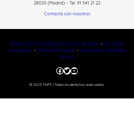
28020 (Madrid) – Tel. 91 541 21 22
Contacta con nosotros
Política de Privacidad y protección de datos
–
Sus datos
son seguros
–
Política de Cookies
–
Condiciones Generales
de uso
Facebook
Twitter
YouTube
© 2023 FNFF | Todos los derechos reservados.