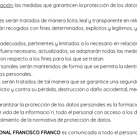
mación:
las medidas que garanticen la protección de los datos
s serán tratados de manera lícita, leal y transparente en rel
n recogidos con fines determinados, explícitos y legítimos,
decuados, pertinentes y limitados a lo necesario en relación
 fuera necesario, actualizados; se adoptarán todas las medi
on respecto a los fines para los que se tratan.
rsonales serán mantenidos de forma que se permita la identi
tos personales.
 serán tratados de tal manera que se garantice una segurid
lícito y contra su pérdida, destrucción o daño accidental, m
antizar la protección de los datos personales es la formacio
 de vida de la informacio´n, todo el personal con acceso a l
plimiento de la normativa de protección de datos.
ONAL FRANCISCO FRANCO
es comunicada a todo el personal