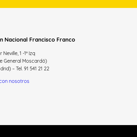
n Nacional Francisco Franco
Neville, 1 -1º Izq
le General Moscardó)
id) – Tel. 91 541 21 22
con nosotros