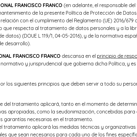
IONAL FRANCISCO FRANCO
(en adelante, el responsable de
ntenimiento de la presente Política de Protección de Datos
n relación con el cumplimiento del Reglamento (UE) 2016/679 
 lo que respecta al tratamiento de datos personales y a la lib
e datos) (DOUE L 119/1, 04-05-2016), y de la normativa espa
e desarrollo).
ONAL FRANCISCO FRANCO
descansa en el
principio de resp
ormativo y jurisprudencial que gobierna dicha Política, y e
 por los siguientes principios que deben servir a todo su per
e del tratamiento aplicará, tanto en el momento de determi
vas apropiadas, como la seudonimización, concebidas para ap
as garantías necesarias en el tratamiento.
l tratamiento aplicará las medidas técnicas y organizativas
les que sean necesarios para cada uno de los fines específi