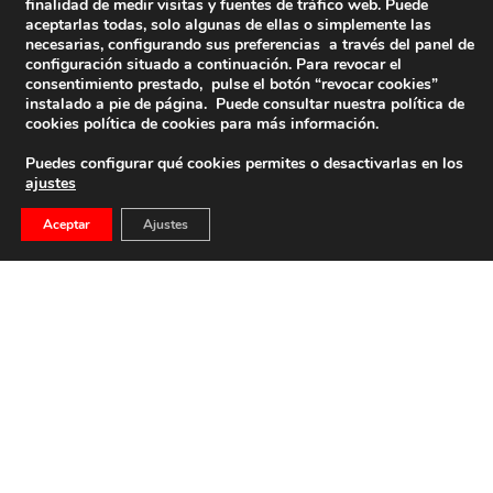
finalidad de medir visitas y fuentes de tráfico web. Puede
aceptarlas todas, solo algunas de ellas o simplemente las
necesarias, configurando sus preferencias a través del panel de
configuración situado a continuación. Para revocar el
consentimiento prestado, pulse el botón “revocar cookies”
instalado a pie de página. Puede consultar nuestra política de
cookies
política de cookies
para más información.
Puedes configurar qué cookies permites o desactivarlas en los
ajustes
Presentación Del Libro: El Caudillo Que Nació Del
Aceptar
Ajustes
Tercio, De Francisco Torres
Redacción FNFF La responsabilidad fundamental de la
FNFF es difundir el legado del Generalísimo Franco. […]
23 de febrero de 2026