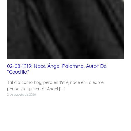
02-08-1919: Nace Ángel Palomino, Autor De
“Caudillo”
Tal día como hoy, pero en 1919, nace en Toledo el
periodista y escritor Ángel […]
2 de agosto de 2026