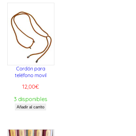
a
9
:
9
3
,
2
0
0
0
,
€
0
.
0
Cordón para
€
teléfono movil
.
12,00
€
3 disponibles
Añadir al carrito