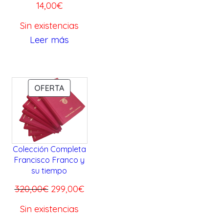
14,00
€
Sin existencias
Leer más
P
OFERTA
R
O
D
U
Colección Completa
C
Francisco Franco y
T
su tiempo
O
E
E
320,00
€
299,00
€
E
l
l
N
Sin existencias
O
p
p