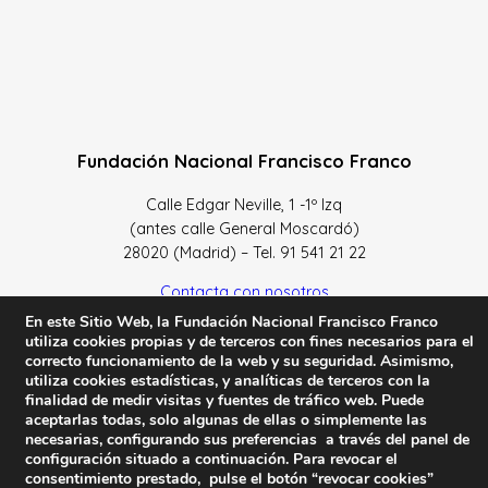
Fundación Nacional Francisco Franco
Calle Edgar Neville, 1 -1º Izq
(antes calle General Moscardó)
28020 (Madrid) – Tel. 91 541 21 22
Contacta con nosotros
En este Sitio Web, la Fundación Nacional Francisco Franco
utiliza cookies propias y de terceros con fines necesarios para el
correcto funcionamiento de la web y su seguridad. Asimismo,
utiliza cookies estadísticas, y analíticas de terceros con la
finalidad de medir visitas y fuentes de tráfico web. Puede
Política de Privacidad y protección de datos
–
Sus datos
aceptarlas todas, solo algunas de ellas o simplemente las
son seguros
–
Política de Cookies
–
Condiciones Generales
necesarias, configurando sus preferencias a través del panel de
de uso
configuración situado a continuación. Para revocar el
consentimiento prestado, pulse el botón “revocar cookies”