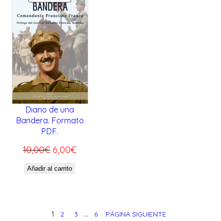
R
O
D
U
C
T
O
E
N
Diario de una
Bandera. Formato
O
PDF.
F
E
E
E
10,00
€
6,00
€
R
l
l
Añadir al carrito
T
p
p
A
r
r
e
e
1
2
3
…
6
PÁGINA SIGUIENTE
c
c