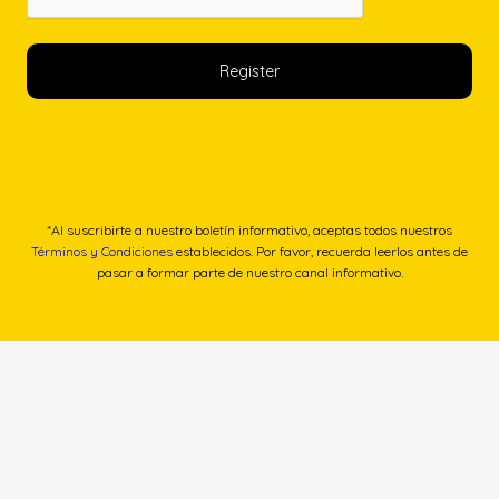
0
€
,
.
0
0
€
.
*Al suscribirte a nuestro boletín informativo, aceptas todos nuestros
Términos y Condiciones
establecidos. Por favor, recuerda leerlos antes de
pasar a formar parte de nuestro canal informativo.