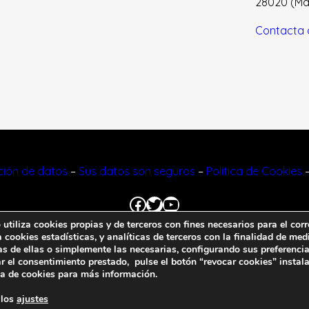
28020 (Madr
Contacta 
cción de datos
–
Sus datos son seguros
–
Política de Cookies
Facebook
Twitter
YouTube
tiliza cookies propias y de terceros con fines necesarios para el corr
cookies estadísticas, y analíticas de terceros con la finalidad de medi
© 2023 FNFF | Todos los derechos reservados.
as de ellas o simplemente las necesarias, configurando sus preferencia
r el consentimiento prestado, pulse el botón “revocar cookies” instal
ca de cookies
para más información.
 los
ajustes