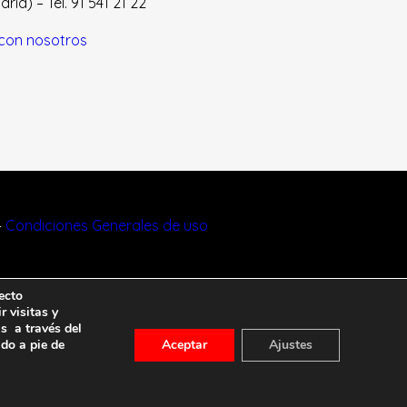
id) – Tel. 91 541 21 22
con nosotros
–
Condiciones Generales de uso
ecto
r visitas y
s a través del
ado a pie de
Aceptar
Ajustes