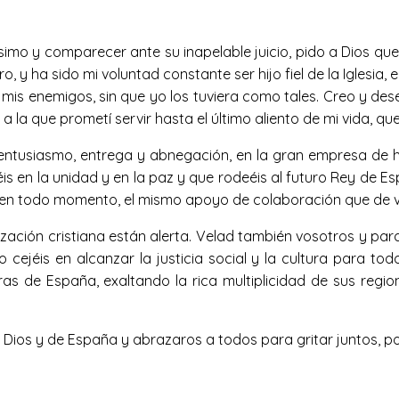
ltísimo y comparecer ante su inapelable juicio, pido a Dios q
, y ha sido mi voluntad constante ser hijo fiel de la Iglesia
is enemigos, sin que yo los tuviera como tales. Creo y dese
 la que prometí servir hasta el último aliento de mi vida, qu
tusiasmo, entrega y abnegación, en la gran empresa de ha
éis en la unidad y en la paz y que rodeéis al futuro Rey de 
s, en todo momento, el mismo apoyo de colaboración que de v
lización cristiana están alerta. Velad también vosotros y par
o cejéis en alcanzar la justicia social y la cultura para t
rras de España, exaltando la rica multiplicidad de sus regi
 Dios y de España y abrazaros a todos para gritar juntos, po