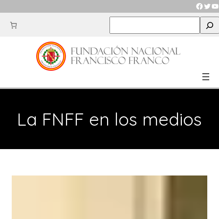
Saltar
Faceb
Twit
Y
al
S
contenido
e
a
r
c
h
La FNFF en los medios