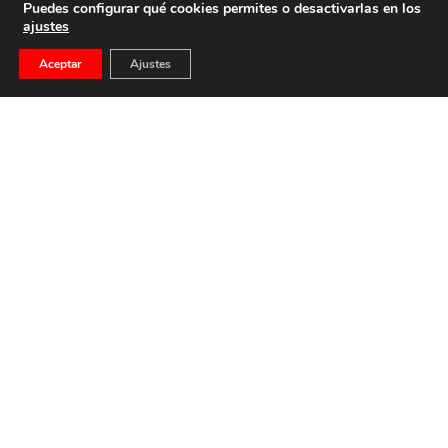
Puedes configurar qué cookies permites o desactivarlas en los
ajustes
Aceptar
Ajustes
Debatiendo O Entrevistando Al Presidente De La
“Fundación Nacional Francisco Franco” – Diario
Total
Juan Chicharro Ortega, nació en Madrid en el año 1950 es
General de División de Infantería […]
19 de septiembre de 2022