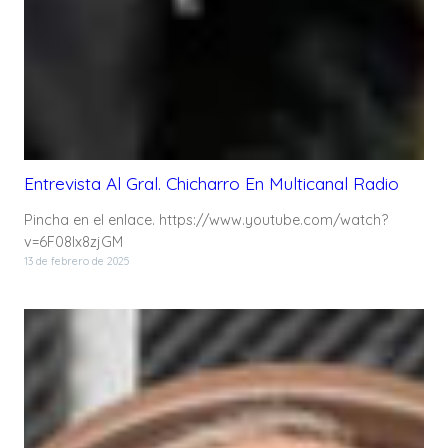
Entrevista Al Gral. Chicharro En Multicanal Radio
Pincha en el enlace. https://www.youtube.com/watch?
v=6F08Ix8zjGM
13 de febrero de 2025