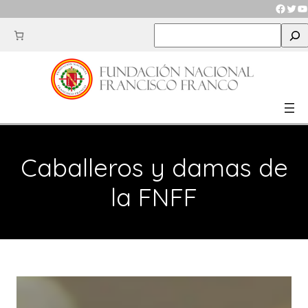
Saltar
Faceb
Twit
Y
al
S
contenido
e
a
r
c
h
Caballeros y damas de
la FNFF