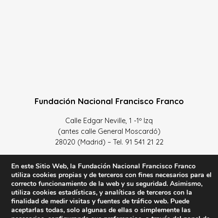
Fundación Nacional Francisco Franco
Calle Edgar Neville, 1 -1º Izq
(antes calle General Moscardó)
28020 (Madrid) – Tel. 91 541 21 22
Contacta con nosotros
En este Sitio Web, la Fundación Nacional Francisco Franco
utiliza cookies propias y de terceros con fines necesarios para el
correcto funcionamiento de la web y su seguridad. Asimismo,
utiliza cookies estadísticas, y analíticas de terceros con la
finalidad de medir visitas y fuentes de tráfico web. Puede
Política de Privacidad y protección de datos
–
Sus datos
aceptarlas todas, solo algunas de ellas o simplemente las