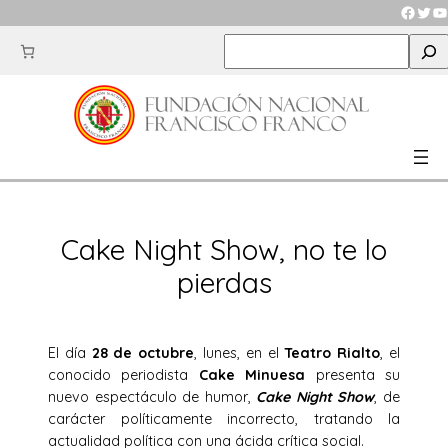
Saltar
Faceb
Twit
Y
al
S
contenido
e
a
r
c
h
Cake Night Show, no te lo
pierdas
El día
28 de octubre
, lunes, en el
Teatro Rialto
, el
conocido periodista
Cake Minuesa
presenta su
nuevo espectáculo de humor,
Cake Night Show
, de
carácter políticamente incorrecto, tratando la
actualidad política con una ácida crítica social.