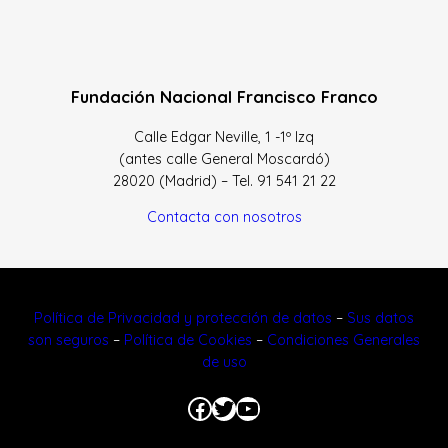
Fundación Nacional Francisco Franco
Calle Edgar Neville, 1 -1º Izq
(antes calle General Moscardó)
28020 (Madrid) – Tel. 91 541 21 22
Contacta con nosotros
Política de Privacidad y protección de datos
–
Sus datos
son seguros
–
Política de Cookies
–
Condiciones Generales
de uso
Facebook
Twitter
YouTube