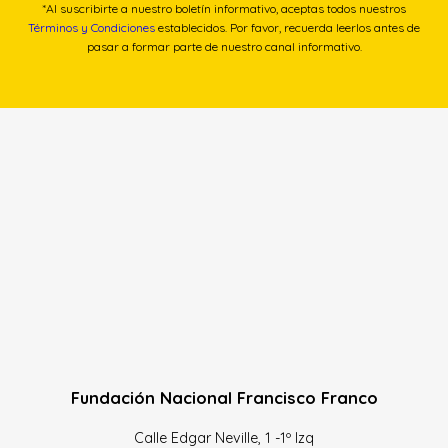
*Al suscribirte a nuestro boletín informativo, aceptas todos nuestros
Términos y Condiciones
establecidos. Por favor, recuerda leerlos antes de
pasar a formar parte de nuestro canal informativo.
Fundación Nacional Francisco Franco
Calle Edgar Neville, 1 -1º Izq