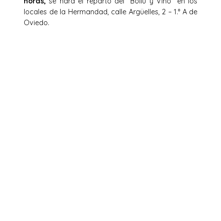
horas,
se hará el reparto del “Bollu y Vino” en los
locales de la Hermandad, calle Argüelles, 2 – 1.° A de
Oviedo.