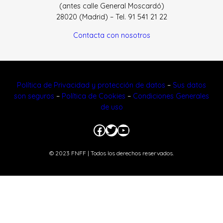
(antes calle General Moscardó)
28020 (Madrid) – Tel. 91 541 21 22
Contacta con nosotros
Política de Privacidad y protección de datos
–
Sus datos
son seguros
–
Política de Cookies
–
Condiciones Generales
de uso
Facebook
Twitter
YouTube
© 2023 FNFF | Todos los derechos reservados.