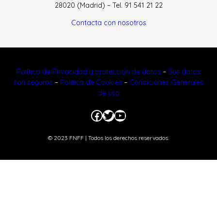
28020 (Madrid) – Tel. 91 541 21 22
Contacta con nosotros
Política de Privacidad y protección de datos
–
Sus datos
son seguros
–
Política de Cookies
–
Condiciones Generales
de uso
Facebook
Twitter
YouTube
© 2023 FNFF | Todos los derechos reservados.