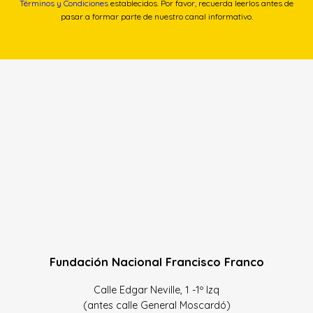
Términos y Condiciones
establecidos. Por favor, recuerda leerlos antes de
pasar a formar parte de nuestro canal informativo.
Fundación Nacional Francisco Franco
Calle Edgar Neville, 1 -1º Izq
(antes calle General Moscardó)