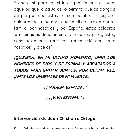
Y ahora sí, para concluir os pediría que a todos
aquellos que la salud os lo permita que os pongáis
de pie por que estas no son palabras mías, son
palabras de un hombre que sacrifico su vida por su
familia, por nosotros y por España, estas palabras
iban dirigidas directamente a nosotros, y hoy estoy
convencido que Francisco Franco está aquí entre
nosotros…y dice así:
¡QUISIERA, EN MI ULTIMO MOMENTO, UNIR LOS
NOMBRES DE DIOS Y DE ESPANA Y ABRAZAROS A
TODOS PARA GRITAR JUNTOS, POR ULTIMA VEZ,
¡ANTE LOS UMBRALES DE MI MUERTE!:
¡ ¡ ¡ARRIBA ESPANA! ! !
¡ ¡ ¡VIVA ESPANA! ! !
Intervención de Juan Chicharro Ortega:
Sí, el 24 de octubre pasado profanaron la tumba del