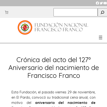
Saltar
Faceb
Twit
Y
al
S
contenido
e
a
r
c
h
Crónica del acto del 127º
Aniversario del nacimiento de
Francisco Franco
Esta Fundación, el pasado viernes 29 de noviembre,
en El Pardo, convocó su tradicional cena anual, con
motivo del
aniversario del nacimiento de