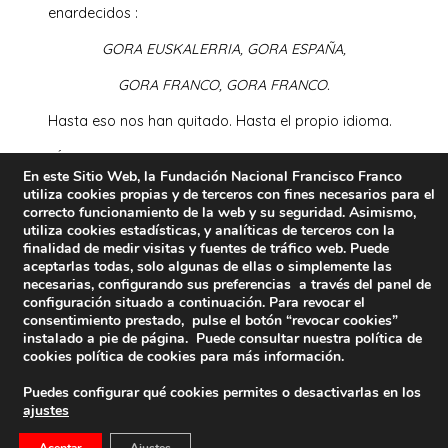
enardecidos :
GORA EUSKALERRIA, GORA ESPAÑA,
GORA FRANCO, GORA FRANCO.
Hasta eso nos han quitado. Hasta el propio idioma.
SÍ, soy un nostálgico franquista que añora la España
En este Sitio Web, la Fundación Nacional Francisco Franco
que nos dejó el Generalísimo Franco:
utiliza cookies propias y de terceros con fines necesarios para el
correcto funcionamiento de la web y su seguridad. Asimismo,
UNA, GRANDE Y LIBRE
utiliza cookies estadísticas, y analíticas de terceros con la
finalidad de medir visitas y fuentes de tráfico web. Puede
Y es ahora cuando me vienen a la memoria los
aceptarlas todas, solo algunas de ellas o simplemente las
versos de Woodswarth cuando recitaba :
necesarias, configurando sus preferencias a través del panel de
configuración situado a continuación. Para revocar el
“Aunque nada pueda devolvernos la hora del
consentimiento prestado, pulse el botón “revocar cookies”
esplendor en la yerba,
instalado a pie de página. Puede consultar nuestra política de
cookies
política de cookies
para más información.
no debemos afligirnos porque la belleza
permanece siempre en el recuerdo” .
Puedes configurar qué cookies permites o desactivarlas en los
ajustes
SÍ, estoy y vivo en el año 2019, y soy bien consciente