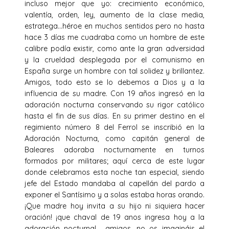
incluso mejor que yo: crecimiento económico,
valentía, orden, ley, aumento de la clase media,
estratega…héroe en muchos sentidos pero no hasta
hace 3 días me cuadraba como un hombre de este
calibre podía existir, como ante la gran adversidad
y la crueldad desplegada por el comunismo en
España surge un hombre con tal solidez y brillantez.
Amigos, todo esto se lo debemos a Dios y a la
influencia de su madre. Con 19 años ingresó en la
adoración nocturna conservando su rigor católico
hasta el fin de sus días. En su primer destino en el
regimiento número 8 del Ferrol se inscribió en la
Adoración Nocturna, como capitán general de
Baleares adoraba nocturnamente en turnos
formados por militares; aquí cerca de este lugar
donde celebramos esta noche tan especial, siendo
jefe del Estado mandaba al capellán del pardo a
exponer el Santísimo y a solas estaba horas orando.
¡Que madre hoy invita a su hijo ni siquiera hacer
oración! ¡que chaval de 19 anos ingresa hoy a la
adoración nocturna!… amigos, no os imagináis el