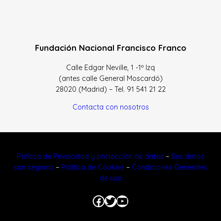
Fundación Nacional Francisco Franco
Calle Edgar Neville, 1 -1º Izq
(antes calle General Moscardó)
28020 (Madrid) – Tel. 91 541 21 22
Contacta con nosotros
Política de Privacidad y protección de datos
–
Sus datos
son seguros
–
Política de Cookies
–
Condiciones Generales
de uso
Facebook
Twitter
YouTube