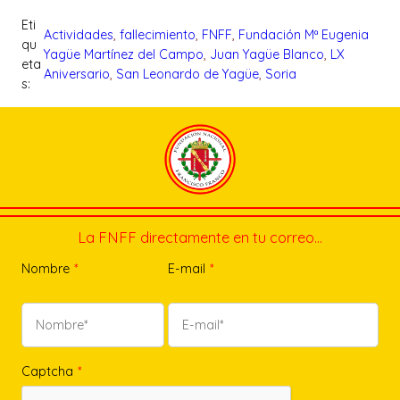
Eti
Actividades
, 
fallecimiento
, 
FNFF
, 
Fundación Mª Eugenia
qu
Yagüe Martínez del Campo
, 
Juan Yagüe Blanco
, 
LX
eta
Aniversario
, 
San Leonardo de Yagüe
, 
Soria
s:
La FNFF directamente en tu correo…
Nombre
*
E-mail
*
Captcha
*