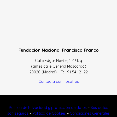
Fundación Nacional Francisco Franco
Calle Edgar Neville, 1 -1º Izq
(antes calle General Moscardó)
28020 (Madrid) – Tel. 91 541 21 22
Contacta con nosotros
Política de Privacidad y protección de datos
–
Sus datos
son seguros
–
Política de Cookies
–
Condiciones Generales