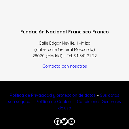
Fundación Nacional Francisco Franco
Calle Edgar Neville, 1 -1º Izq
(antes calle General Moscardó)
28020 (Madrid) – Tel. 91 541 21 22
Contacta con nosotros
Política de Privacidad y protección de datos
–
Sus datos
son seguros
–
Política de Cookies
–
Condiciones Generales
de uso
Facebook
Twitter
YouTube