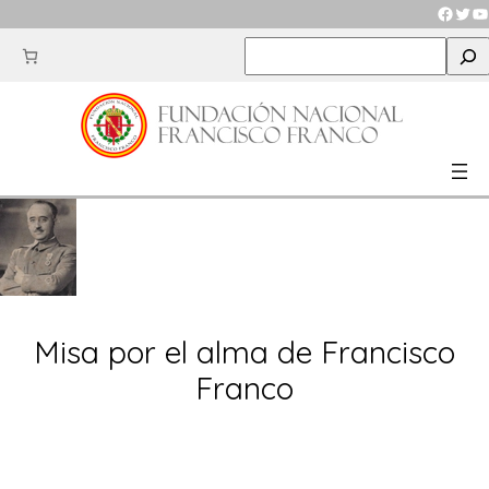
Saltar
Faceb
Twit
Y
al
S
contenido
e
a
r
c
h
Misa por el alma de Francisco
Franco