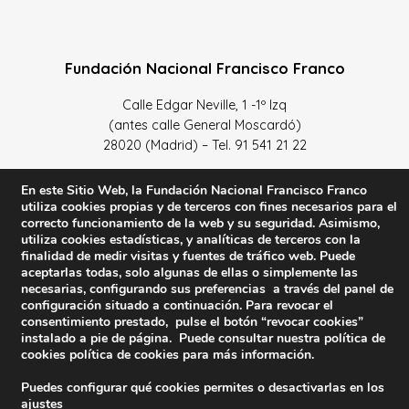
Fundación Nacional Francisco Franco
Calle Edgar Neville, 1 -1º Izq
(antes calle General Moscardó)
28020 (Madrid) – Tel. 91 541 21 22
Contacta con nosotros
En este Sitio Web, la Fundación Nacional Francisco Franco
utiliza cookies propias y de terceros con fines necesarios para el
correcto funcionamiento de la web y su seguridad. Asimismo,
utiliza cookies estadísticas, y analíticas de terceros con la
finalidad de medir visitas y fuentes de tráfico web. Puede
Política de Privacidad y protección de datos
–
Sus datos
aceptarlas todas, solo algunas de ellas o simplemente las
necesarias, configurando sus preferencias a través del panel de
son seguros
–
Política de Cookies
–
Condiciones Generales
configuración situado a continuación. Para revocar el
de uso
consentimiento prestado, pulse el botón “revocar cookies”
instalado a pie de página. Puede consultar nuestra política de
Facebook
Twitter
YouTube
cookies
política de cookies
para más información.
Puedes configurar qué cookies permites o desactivarlas en los
© 2023 FNFF | Todos los derechos reservados.
ajustes