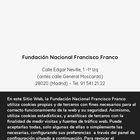
Fundación Nacional Francisco Franco
Calle Edgar Neville, 1 -1º Izq
(antes calle General Moscardó)
28020 (Madrid) – Tel. 91 541 21 22
Contacta con nosotros
En este Sitio Web, la Fundación Nacional Francisco Franco
utiliza cookies propias y de terceros con fines necesarios para el
correcto funcionamiento de la web y su seguridad. Asimismo,
utiliza cookies estadísticas, y analíticas de terceros con la
finalidad de medir visitas y fuentes de tráfico web. Puede
Política de Privacidad y protección de datos
–
Sus datos
aceptarlas todas, solo algunas de ellas o simplemente las
necesarias, configurando sus preferencias a través del panel de
son seguros
–
Política de Cookies
–
Condiciones Generales
configuración situado a continuación. Para revocar el
de uso