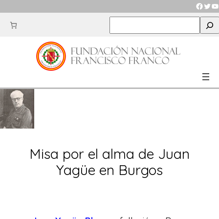
Saltar
Faceb
Twit
Y
al
S
contenido
e
a
r
c
h
Misa por el alma de Juan
Yagüe en Burgos