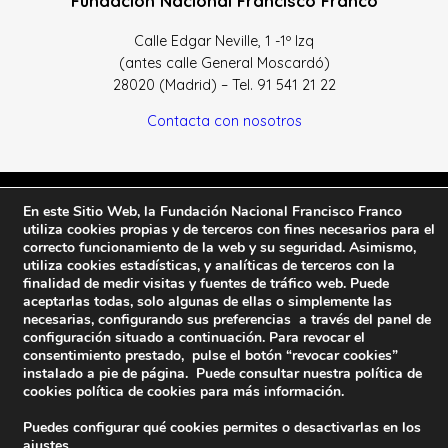
Fundación Nacional Francisco Franco
Calle Edgar Neville, 1 -1º Izq
(antes calle General Moscardó)
28020 (Madrid) – Tel. 91 541 21 22
Contacta con nosotros
En este Sitio Web, la Fundación Nacional Francisco Franco
Política de Privacidad y protección de datos
–
Sus datos
utiliza cookies propias y de terceros con fines necesarios para el
son seguros
–
Política de Cookies
–
Condiciones Generales
correcto funcionamiento de la web y su seguridad. Asimismo,
utiliza cookies estadísticas, y analíticas de terceros con la
de uso
finalidad de medir visitas y fuentes de tráfico web. Puede
aceptarlas todas, solo algunas de ellas o simplemente las
Facebook
Twitter
YouTube
necesarias, configurando sus preferencias a través del panel de
configuración situado a continuación. Para revocar el
consentimiento prestado, pulse el botón “revocar cookies”
© 2023 FNFF | Todos los derechos reservados.
instalado a pie de página. Puede consultar nuestra política de
cookies
política de cookies
para más información.
Puedes configurar qué cookies permites o desactivarlas en los
ajustes