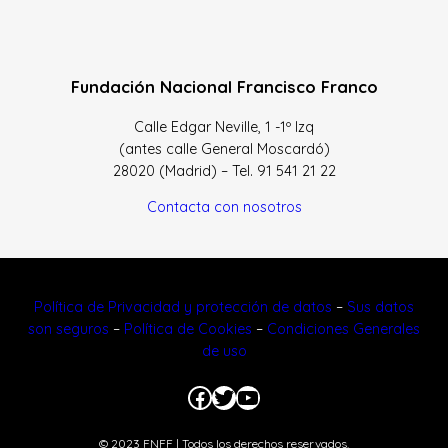
Fundación Nacional Francisco Franco
Calle Edgar Neville, 1 -1º Izq
(antes calle General Moscardó)
28020 (Madrid) – Tel. 91 541 21 22
Contacta con nosotros
Política de Privacidad y protección de datos
–
Sus datos
son seguros
–
Política de Cookies
–
Condiciones Generales
de uso
Facebook
Twitter
YouTube
© 2023 FNFF | Todos los derechos reservados.