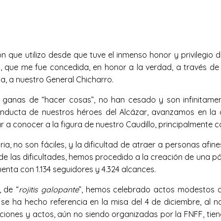
ión que utilizo desde que tuve el inmenso honor y privilegi
, que me fue concedida, en honor a la verdad, a través de
, a nuestro General Chicharro.
s ganas de “hacer cosas”, no han cesado y son infinitame
 conducta de nuestros héroes del Alcázar, avanzamos en la 
ar a conocer a la figura de nuestro Caudillo, principalmente
a, no son fáciles, y la dificultad de atraer a personas afi
de las dificultades, hemos procedido a la creación de una p
enta con 1.134 seguidores y 4.324 alcances.
, de “
rojitis galopante
”, hemos celebrado actos modestos co
, se ha hecho referencia en la misa del 4 de diciembre, al 
aciones y actos, aún no siendo organizadas por la FNFF, tiene