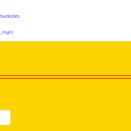
tividades
s
, 
FNFF