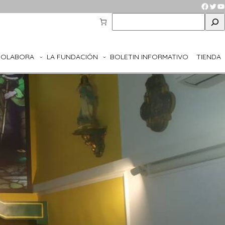
Faceb
Twit
Y
S
e
a
r
COLABORA
LA FUNDACIÓN
BOLETIN INFORMATIVO
TIENDA
c
h