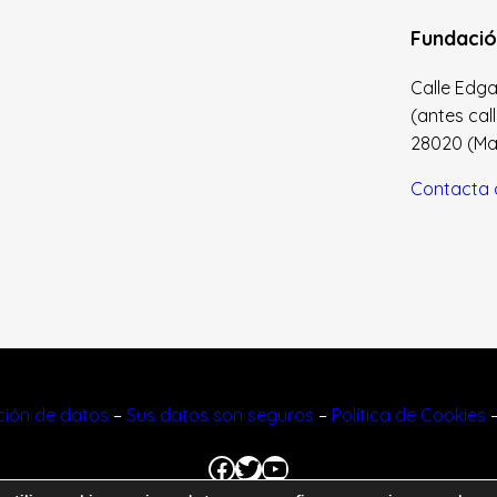
Fundació
Calle Edgar 
(antes cal
28020 (Madr
Contacta 
cción de datos
–
Sus datos son seguros
–
Política de Cookies
Facebook
Twitter
YouTube