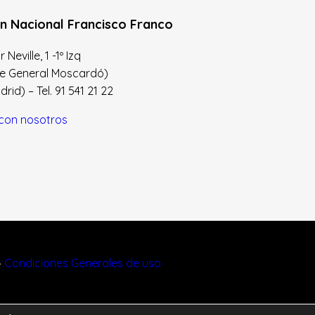
n Nacional Francisco Franco
Neville, 1 -1º Izq
le General Moscardó)
id) – Tel. 91 541 21 22
con nosotros
–
Condiciones Generales de uso