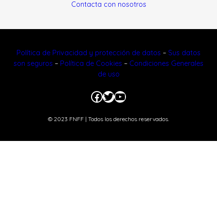
Contacta con nosotros
Política de Privacidad y protección de datos
–
Sus datos
son seguros
–
Política de Cookies
–
Condiciones Generales
de uso
Facebook
Twitter
YouTube
© 2023 FNFF | Todos los derechos reservados.