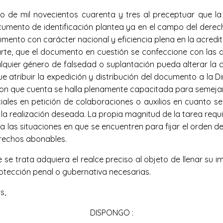
ro de mil novecientos cuarenta y tres al preceptuar que la 
cumento de identificación plantea ya en el campo del derec
ento con carácter nacional y eficiencia plena en la acredita
arte, que el documento en cuestión se confeccione con las d
ualquier género de falsedad o suplantación pueda alterar la
que atribuir la expedición y distribución del documento a la
on que cuenta se halla plenamente capacitada para semejan
ciales en petición de colaboraciones o auxilios en cuanto s
la realización deseada. La propia magnitud de la tarea requi
 a las situaciones en que se encuentren para fijar el orden 
erechos abonables.
se trata adquiera el realce preciso al objeto de llenar su i
protección penal o gubernativa necesarias.
s,
DISPONGO :