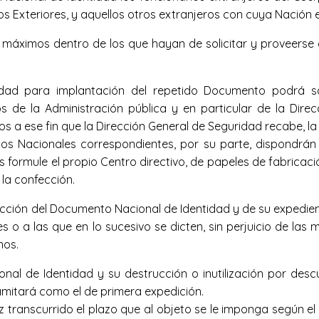
tos Exteriores, y aquellos otros extranjeros con cuya Nación
s máximos dentro de los que hayan de solicitar y proveerse 
dad para implantación del repetido Documento podrá soli
s de la Administración pública y en particular de la Dire
a ese fin que la Dirección General de Seguridad recabe, la cu
catos Nacionales correspondientes, por su parte, dispondr
 formule el propio Centro directivo, de papeles de fabricació
 la confección.
cción del Documento Nacional de Identidad y de su expediente
s o a las que en lo sucesivo se dicten, sin perjuicio de la
mos.
al de Identidad y su destrucción o inutilización por descui
mitará como el de primera expedición.
z transcurrido el plazo que al objeto se le imponga según el