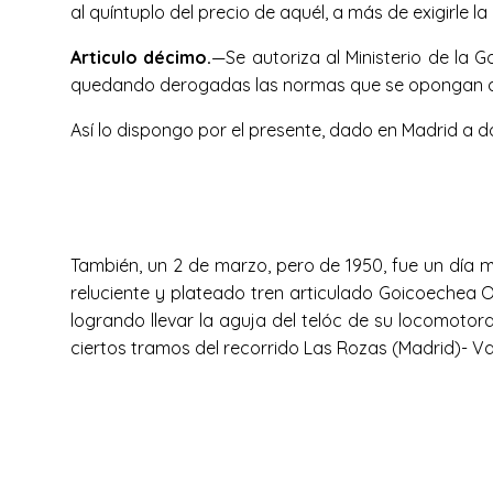
al quíntuplo del precio de aquél, a más de exigirle l
Articulo décimo.
—Se autoriza al Ministerio de la G
quedando derogadas las normas que se opongan a
Así lo dispongo por el presente, dado en Madrid a 
También, un 2 de marzo, pero de 1950, fue un día mu
reluciente y plateado tren articulado Goicoechea O
logrando llevar la aguja del telóc de su locomotor
ciertos tramos del recorrido Las Rozas (Madrid)- Val