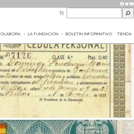
Faceb
Twit
Y
S
e
a
r
COLABORA
LA FUNDACIÓN
BOLETIN INFORMATIVO
TIENDA
c
h