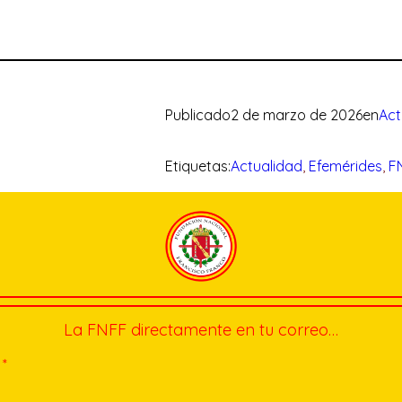
Publicado
2 de marzo de 2026
en
Act
Etiquetas:
Actualidad
, 
Efemérides
, 
F
La FNFF directamente en tu correo…
*