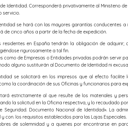
e Identidad. Corresponderá privativamente al Ministeno de l
 servicio.
tidad se hará con las mayores garantías conducentes a imp
á de cinco años a partir de la fecha de expedición.
 residentes en España tendrán la obligación de adquirir; 
xigiéndose rigurosamente a tal fin.
es como de Empresas o Entidades privadas podrán servir para 
 modo alguno sustituirán al Documento de Identidad ni excusa
idad se solicitará en los impresos que al efecto facilite
 como la coordinación de sus Oficinas y funcionarios para exp
tará estrictamente al que resulte de los materiales y pe
ando la solicitud en la Oficina respectiva, y lo recaudado 
e Seguridad. Documento Nacional de Identidad». La admini
y con. los requisitos establecidos para las Lajas Especiales.
pobres de solemnidad y a quienes por encontrarse en pa