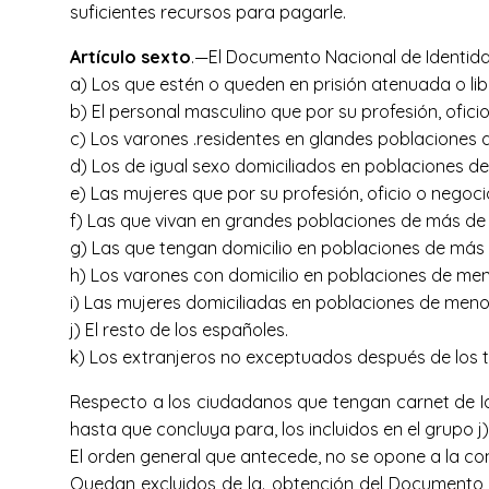
suficientes recursos para pagarle.
Artículo sexto
.—El Documento Nacional de Identidad
a) Los que estén o queden en prisión atenuada o lib
b) El personal masculino que por su profesión, ofici
c) Los varones .residentes en glandes poblaciones d
d) Los de igual sexo domiciliados en poblaciones de
e) Las mujeres que por su profesión, oficio o negoci
f) Las que vivan en grandes poblaciones de más de c
g) Las que tengan domicilio en poblaciones de más d
h) Los varones con domicilio en poblaciones de meno
i) Las mujeres domiciliadas en poblaciones de menos
j) El resto de los españoles.
k) Los extranjeros no exceptuados después de los tr
Respecto a los ciudadanos que tengan carnet de I
hasta que concluya para, los incluidos en el grupo j)
El orden general que antecede, no se opone a la con
Quedan excluidos de la. obtención del Documento 