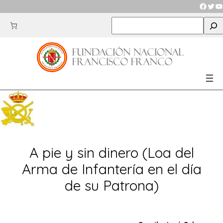
Saltar
Faceb
Twit
Y
al
S
contenido
e
a
r
c
h
A pie y sin dinero (Loa del
Arma de Infantería en el día
de su Patrona)