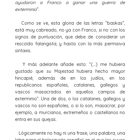
ayudaron a Franco a ganar una guerra de
exterminio
”.
Como se ve, esta gloria de las letras “baskas”,
está muy cabreado, no ya con Franco, si no con los
signos de puntuación, que debe de considerar un
rescoldo falangista; y hasta con la más permisiva
sintaxis.
Y más adelante añade esto: “(…) me hubiera
gustado que su Majestad hubiera hecho mayor
hincapié, además de en los judíos, en los
republicanos españoles, catalanes, gallegos y
vascos masacrados en aquellos campos de
exterminio”. Una de dos, o los catalanes, gallegos y
vascos no son españoles, o si lo son, masacrar, por
ejemplo, a murcianos, extremeños o castellanos no
entra en sus quejas.
Lógicamente no hay ni una frase, una palabra, una
letra para el holocausto español en el que los suyos