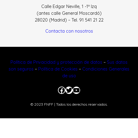
Calle Edgar Neville, 1 -1º Izq
(antes calle General Moscardó)
28020 (Madrid) – Tel. 91 541 21 22
Contacta con nosotros
Política de Privacidad y protección de datos
–
Sus datos
son seguros
–
Política de Cookies
–
Condiciones Generales
de uso
Facebook
Twitter
YouTube
© 2023 FNFF | Todos los derechos reservados.