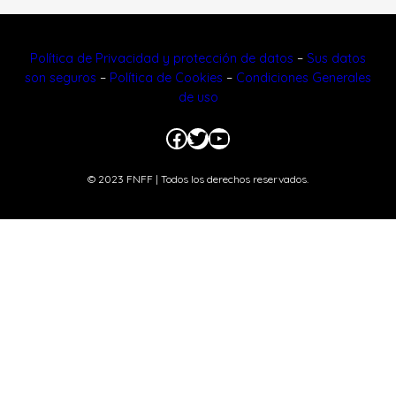
Política de Privacidad y protección de datos
–
Sus datos
son seguros
–
Política de Cookies
–
Condiciones Generales
de uso
Facebook
Twitter
YouTube
© 2023 FNFF | Todos los derechos reservados.