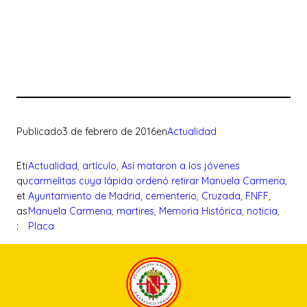
Publicado
3 de febrero de 2016
en
Actualidad
Eti
Actualidad
, 
artículo
, 
Así mataron a los jóvenes
qu
carmelitas cuya lápida ordenó retirar Manuela Carmena
, 
et
Ayuntamiento de Madrid
, 
cementerio
, 
Cruzada
, 
FNFF
, 
as
Manuela Carmena
, 
martires
, 
Memoria Histórica
, 
noticia
, 
:
Placa