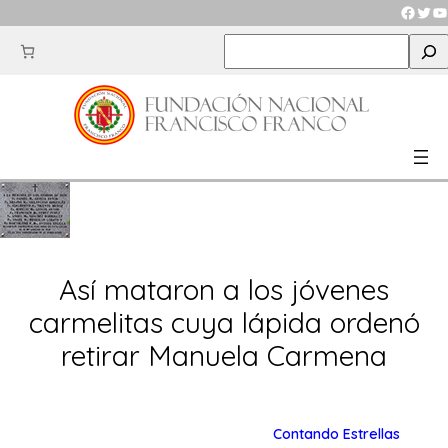
Saltar
Faceb
Twit
Y
al
S
contenido
e
a
r
c
h
Así mataron a los jóvenes
carmelitas cuya lápida ordenó
retirar Manuela Carmena
Contando Estrellas