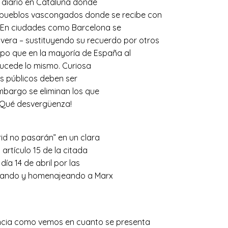
 diario en Cataluña donde
 pueblos vascongados donde se recibe con
. En ciudades como Barcelona se
rvera – sustituyendo su recuerdo por otros
tiempo que en la mayoría de España al
ucede lo mismo. Curiosa
os públicos deben ser
mbargo se eliminan los que
 ¡Qué desvergüenza!
rid no pasarán” en un clara
 artículo 15 de la citada
ía 14 de abril por las
ortando y homenajeando a Marx
ncia como vemos en cuanto se presenta