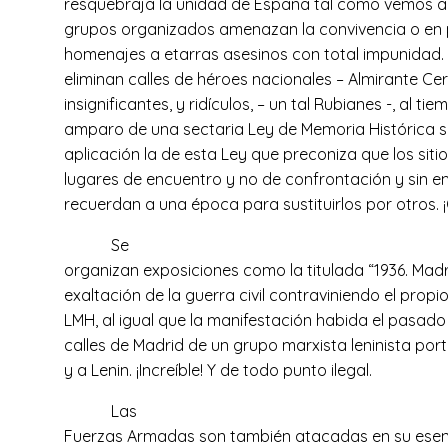
resquebraja la unidad de España tal como vemos a
grupos organizados amenazan la convivencia o en
homenajes a etarras asesinos con total impunidad
eliminan calles de héroes nacionales – Almirante Ce
insignificantes, y ridículos, – un tal Rubianes -, al 
amparo de una sectaria Ley de Memoria Histórica s
aplicación la de esta Ley que preconiza que los siti
lugares de encuentro y no de confrontación y sin e
recuerdan a una época para sustituirlos por otros.
Se
organizan exposiciones como la titulada “1936. Mad
exaltación de la guerra civil contraviniendo el propio
LMH, al igual que la manifestación habida el pasado d
calles de Madrid de un grupo marxista leninista p
y a Lenin. ¡Increíble! Y de todo punto ilegal.
Las
Fuerzas Armadas son también atacadas en su ese