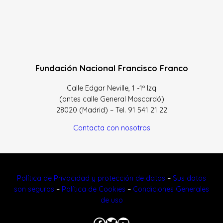
Fundación Nacional Francisco Franco
Calle Edgar Neville, 1 -1º Izq
(antes calle General Moscardó)
28020 (Madrid) – Tel. 91 541 21 22
Contacta con nosotros
Política de Privacidad y protección de datos
–
Sus datos
son seguros
–
Política de Cookies
–
Condiciones Generales
de uso
Facebook
Twitter
YouTube