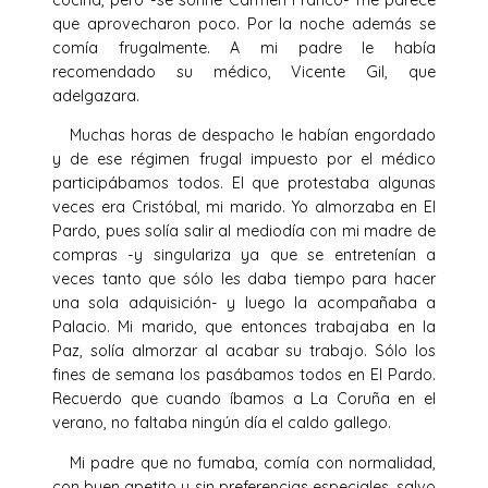
que aprovecharon poco. Por la noche además se
comía frugalmente. A mi padre le había
recomendado su médico, Vicente Gil, que
adelgazara.
Muchas horas de despacho le habían engordado
y de ese régimen frugal impuesto por el médico
participábamos todos. El que protestaba algunas
veces era Cristóbal, mi marido. Yo almorzaba en El
Pardo, pues solía salir al mediodía con mi madre de
compras -y singulariza ya que se entretenían a
veces tanto que sólo les daba tiempo para hacer
una sola adquisición- y luego la acompañaba a
Palacio. Mi marido, que entonces trabajaba en la
Paz, solía almorzar al acabar su trabajo. Sólo los
fines de semana los pasábamos todos en El Pardo.
Recuerdo que cuando íbamos a La Coruña en el
verano, no faltaba ningún día el caldo gallego.
Mi padre que no fumaba, comía con normalidad,
con buen apetito y sin preferencias especiales, salvo