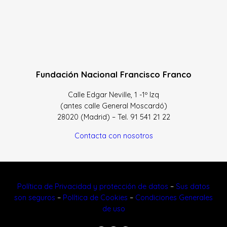
Fundación Nacional Francisco Franco
Calle Edgar Neville, 1 -1º Izq
(antes calle General Moscardó)
28020 (Madrid) – Tel. 91 541 21 22
Contacta con nosotros
Política de Privacidad y protección de datos
–
Sus datos
son seguros
–
Política de Cookies
–
Condiciones Generales
de uso