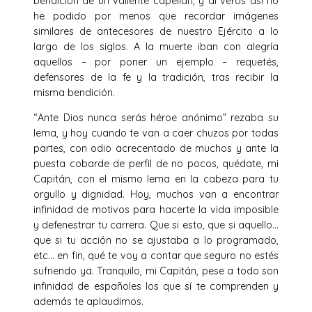
bendición de un valiente capellán, y al veros así no
he podido por menos que recordar imágenes
similares de antecesores de nuestro Ejército a lo
largo de los siglos. A la muerte iban con alegría
aquellos – por poner un ejemplo – requetés,
defensores de la fe y la tradición, tras recibir la
misma bendición.
“Ante Dios nunca serás héroe anónimo” rezaba su
lema, y hoy cuando te van a caer chuzos por todas
partes, con odio acrecentado de muchos y ante la
puesta cobarde de perfil de no pocos, quédate, mi
Capitán, con el mismo lema en la cabeza para tu
orgullo y dignidad. Hoy, muchos van a encontrar
infinidad de motivos para hacerte la vida imposible
y defenestrar tu carrera. Que si esto, que si aquello…
que si tu acción no se ajustaba a lo programado,
etc… en fin, qué te voy a contar que seguro no estés
sufriendo ya. Tranquilo, mi Capitán, pese a todo son
infinidad de españoles los que sí te comprenden y
además te aplaudimos.