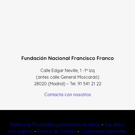
Fundación Nacional Francisco Franco
Calle Edgar Neville, 1 -1º Izq
(antes calle General Moscardó)
28020 (Madrid) – Tel. 91 541 21 22
Contacta con nosotros
Política de Privacidad y protección de datos
–
Sus datos
son seguros
–
Política de Cookies
–
Condiciones Generales