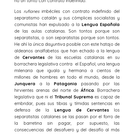
no un tonto con contrato indefinido.
Los
rufianes
imbéciles con contrato indefinido del
separatismo catalán y sus cómplices socialistas y
comunistas han expulsado a la
Lengua
Española
de las aulas catalanas. Son tontos porque son
separatistas, o son separatistas porque son tontos.
He ahí la única disyuntiva posible con este hatajo de
aldeanos analfabetos que han echado a la lengua
de
Cervantes
de las escuelas catalanas en su
borrachera legislativa contra el Español, una lengua
milenaria que iguala y hermana a cientos de
millones de hombres en todo el mundo, desde la
Junquera
a la
Patagonia
pasando por las
hirvientes arenas del norte de
África
. Borrachera
legislativa que ni el
Tribunal Supremo
es capaz de
embridar, pues sus tibias y tímidas sentencias en
defensa de la
Lengua de Cervantes
los
separatistas catalanes se las pasan por el forro de
la barretina sin pagar, por supuesto, las
consecuencias del desafuero y del desafío al más