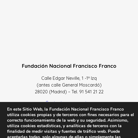
Fundación Nacional Francisco Franco
Calle Edgar Neville, 1 -1º Izq
(antes calle General Moscardó)
28020 (Madrid) – Tel. 91 541 21 22
Contacta con nosotros
En este Sitio Web, la Fundación Nacional Francisco Franco
utiliza cookies propias y de terceros con fines necesarios para el
correcto funcionamiento de la web y su seguridad. Asimismo,
utiliza cookies estadísticas, y analíticas de terceros con la
finalidad de medir visitas y fuentes de tráfico web. Puede
Política de Privacidad y protección de datos
–
Sus datos
aceptarlas todas, solo algunas de ellas o simplemente las