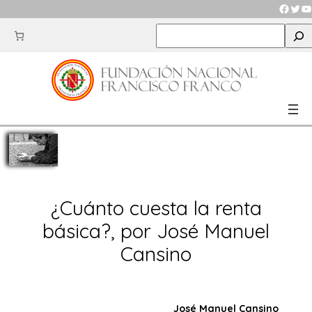
Saltar
Faceb
Twit
Y
al
S
contenido
e
a
r
c
h
¿Cuánto cuesta la renta
básica?, por José Manuel
Cansino
José Manuel Cansino