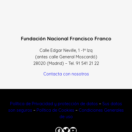
Fundación Nacional Francisco Franco
Calle Edgar Neville, 1 -1º Izq
(antes calle General Moscardó)
28020 (Madrid) – Tel. 91 541 21 22
Contacta con nosotros
Política de Privacidad y protección de datos
–
Sus datos
son seguros
–
Política de Cookies
–
Condiciones Generales
de uso
Facebook
Twitter
YouTube