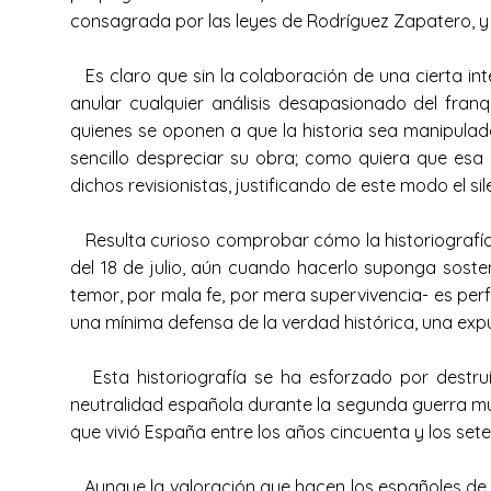
consagrada por las leyes de Rodríguez Zapatero, y
Es claro que sin la colaboración de una cierta int
anular cualquier análisis desapasionado del fran
quienes se oponen a que la historia sea manipulada
sencillo despreciar su obra; como quiera que esa 
dichos revisionistas, justificando de este modo el s
Resulta curioso comprobar cómo la historiografía
del 18 de julio, aún cuando hacerlo suponga soste
temor, por mala fe, por mera supervivencia- es pe
una mínima defensa de la verdad histórica, una expul
Esta historiografía se ha esforzado por destruir
neutralidad española durante la segunda guerra mun
que vivió España entre los años cincuenta y los sete
Aunque la valoración que hacen los españoles de e