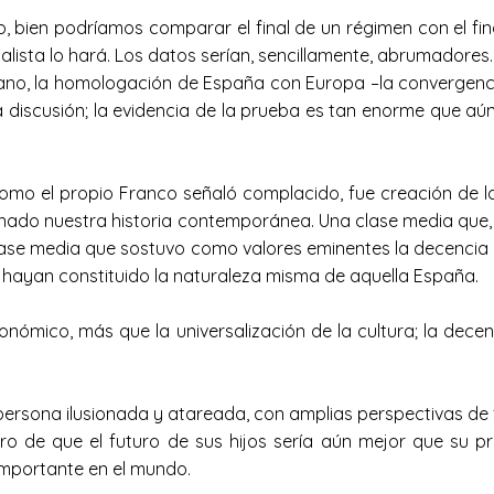
 bien podríamos comparar el final de un régimen con el final
alista lo hará. Los datos serían, sencillamente, abrumadores. 
ano, la homologación de España con Europa –la convergencia
 discusión; la evidencia de la prueba es tan enorme que aú
mo el propio Franco señaló complacido, fue creación de la 
alonado nuestra historia contemporánea. Una clase media que
se media que sostuvo como valores eminentes la decencia y 
 hayan constituido la naturaleza misma de aquella España.
ómico, más que la universalización de la cultura; la decen
ersona ilusionada y atareada, con amplias perspectivas de f
 de que el futuro de sus hijos sería aún mejor que su pre
importante en el mundo.