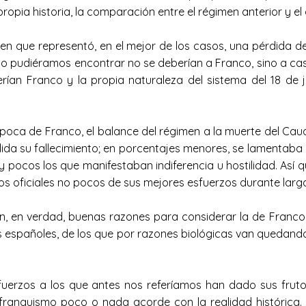
ropia historia, la comparación entre el régimen anterior y el
en que representó, en el mejor de los casos, una pérdida d
aso pudiéramos encontrar no se deberían a Franco, sino a c
serían Franco y la propia naturaleza del sistema del 18 de 
poca de Franco, el balance del régimen a la muerte del Caudi
dida su fallecimiento; en porcentajes menores, se lamentab
pocos los que manifestaban indiferencia u hostilidad. Así q
os oficiales no pocos de sus mejores esfuerzos durante lar
n, en verdad, buenas razones para considerar la de Franco
os españoles, de los que por razones biológicas van quedan
rzos a los que antes nos referíamos han dado sus frutos.
ranquismo poco o nada acorde con la realidad histórica. Un