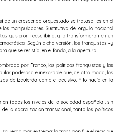
.
si de un crescendo orquestado se tratase- es en el
 los manipuladores. Sustitutivo del orgullo nacional
as quisieron reescribirla, y la transformaron en un
democrática. Según dicha versión, los franquistas –y
 que se resistía, en el fondo, a la apertura.
ombrado por Franco, los políticos franquistas y las
pular poderosa e inexorable que, de otro modo, los
zas de izquierda como el decisivo. Y lo hacía en la
 todos los niveles de la sociedad española-, sin
e la sacralización transicional, tanto los políticos
zquierda más extrema: la transición fue el reciclaje