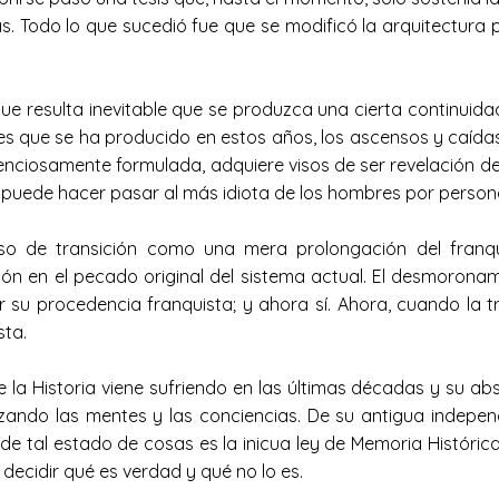
. Todo lo que sucedió fue que se modificó la arquitectura p
e resulta inevitable que se produzca una cierta continuidad
tes que se ha producido en estos años, los ascensos y caídas,
etenciosamente formulada, adquiere visos de ser revelación 
 puede hacer pasar al más idiota de los hombres por persona
o de transición como una mera prolongación del franqui
ción en el pecado original del sistema actual. El desmorona
r su procedencia franquista; y ahora sí. Ahora, cuando la 
sta.
la Historia viene sufriendo en las últimas décadas y su abso
gizando las mentes y las conciencias. De su antigua indepen
 tal estado de cosas es la inicua ley de Memoria Histórica,
decidir qué es verdad y qué no lo es.