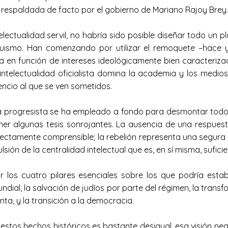
 respaldada de facto por el gobierno de Mariano Rajoy Brey.
electualidad servil, no habría sido posible diseñar todo un
quismo. Han comenzando por utilizar el remoquete –hace y
 en función de intereses ideológicamente bien caracterizad
intelectualidad oficialista domina la academia y los medios
ilencio al que se ven sometidos.
 progresista se ha empleado a fondo para desmontar todos 
ner algunas tesis sonrojantes. La ausencia de una respues
rfectamente comprensible; la rebelión representa una segur
sión de la centralidad intelectual que es, en sí misma, sufic
 los cuatro pilares esenciales sobre los que podría establ
dial, la salvación de judíos por parte del régimen, la trans
nta, y la transición a la democracia.
stos hechos históricos es bastante desigual, esa visión ne