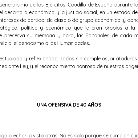
neralísimo de los Ejércitos, Caudillo de España durante la
l desarrollo económico y la justicia social, en un estado de
intereses de partido, de clase o de grupo económico, y don
ratégico, político y económico que le eran propios a la 
 preserva su memoria y obra, las Editoriales de cada mes
a milicia, el periodismo o las Humanidades.
estudiada y reflexionada. Todos sin complejos, ni ataduras
mediante Ley, y el reconocimiento honroso de nuestros orígen
UNA OFENSIVA DE 40 AÑOS
iga a echar la vista atrás. No es solo porque se cumplan cu