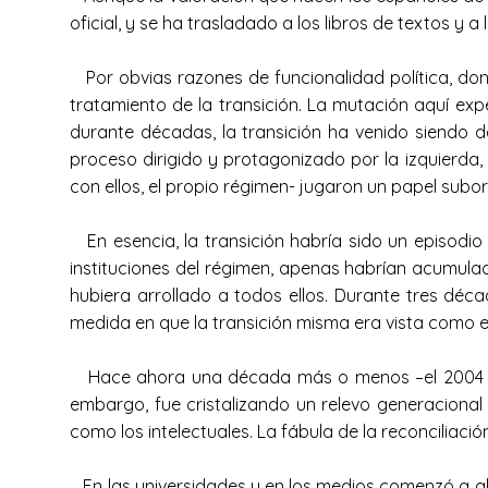
oficial, y se ha trasladado a los libros de textos y 
Por obvias razones de funcionalidad política, don
tratamiento de la transición. La mutación aquí expe
durante décadas, la transición ha venido siendo de
proceso dirigido y protagonizado por la izquierda, 
con ellos, el propio régimen- jugaron un papel subo
En esencia, la transición habría sido un episodio 
instituciones del régimen, apenas habrían acumula
hubiera arrollado a todos ellos. Durante tres déca
medida en que la transición misma era vista como 
Hace ahora una década más o menos –el 2004 es u
embargo, fue cristalizando un relevo generacional q
como los intelectuales. La fábula de la reconciliaci
En las universidades y en los medios comenzó a abri