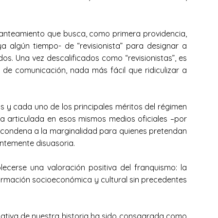
 planteamiento que busca, como primera providencia,
a algún tiempo- de “revisionista” para designar a
os. Una vez descalificados como “revisionistas”, es
 de comunicación, nada más fácil que ridiculizar a
y cada uno de los principales méritos del régimen
ta articulada en esos mismos medios oficiales –por
a condena a la marginalidad para quienes pretendan
ientemente disuasoria.
ecerse una valoración positiva del franquismo: la
formación socioeconómica y cultural sin precedentes
gativa de nuestra historia ha sido consagrada como