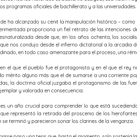
a los programas oficiales de bachillerato y a las universidades
de ha alcanzado su cenit la manipulación histórica – como 
rimentada proporciona un fiel retrato de las intenciones de
snaturalizada desde que, en los años ochenta, los socialist
que nos condujo desde el infierno dictatorial a la arcadia 
rdinado, en todo caso amenazante para el proceso, una rémora
en el que el pueblo fue el protagonista y en el que el rey n
do mérito alguno más que el de sumarse a una corriente po
das, la doctrina oficial juzgaba el protagonismo de las fuer
ejemplar y valorada en consecuencia.
n año crucial para comprender lo que está sucediendo en
ue representó la retirada del proscenio de los hierofantes d
ón se terminó y parecieron sonar los clarines de la venganza.
rse paso una tesis que, hasta el momento, solo sostenía la i