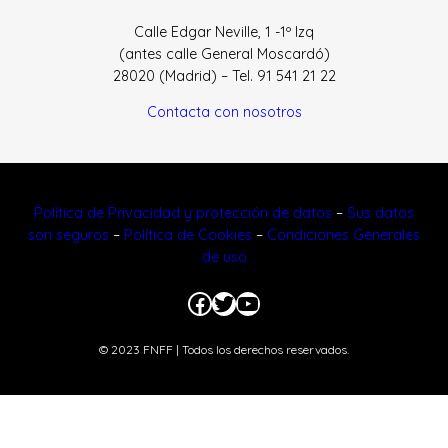
Calle Edgar Neville, 1 -1º Izq
(antes calle General Moscardó)
28020 (Madrid) – Tel. 91 541 21 22
Contacta con nosotros
Política de Privacidad y protección de datos
–
Sus datos
son seguros
–
Política de Cookies
–
Condiciones Generales
de uso
Facebook
Twitter
YouTube
© 2023 FNFF | Todos los derechos reservados.