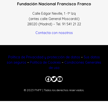
Fundación Nacional Francisco Franco
Calle Edgar Neville, 1 -1º Izq
(antes calle General Moscardó)
28020 (Madrid) – Tel. 91 541 21 22
Contacta con nosotros
Política de Privacidad y protección de datos
–
Sus datos
son seguros
–
Política de Cookies
–
Condiciones Generales
de uso
Facebook
Twitter
YouTube
© 2023 FNFF | Todos los derechos reservados.