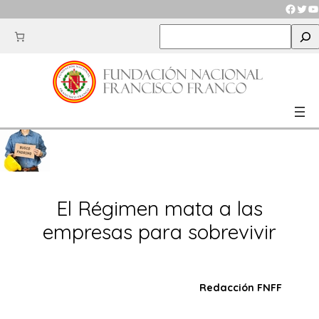
Saltar
Faceb
Twit
Y
al
S
contenido
e
a
r
c
h
El Régimen mata a las
empresas para sobrevivir
Redacción FNFF