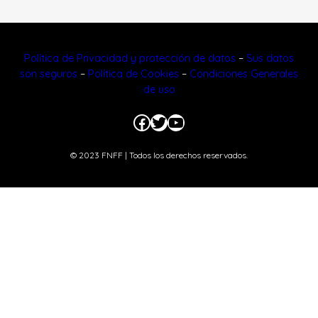
Política de Privacidad y protección de datos
–
Sus datos
son seguros
–
Política de Cookies
–
Condiciones Generales
de uso
Facebook
Twitter
YouTube
© 2023 FNFF | Todos los derechos reservados.