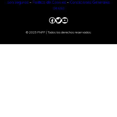
son seguros
–
Política de Cookies
–
Condiciones Generales
de uso
Facebook
Twitter
YouTube
© 2023 FNFF | Todos los derechos reservados.