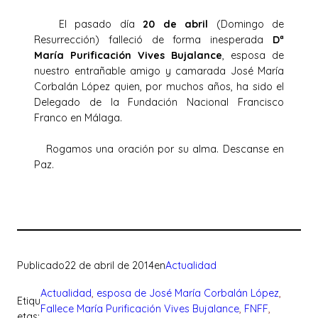
El pasado día
20 de abril
(Domingo de
Resurrección) falleció de forma inesperada
Dª
María Purificación Vives Bujalance
, esposa de
nuestro entrañable amigo y camarada José María
Corbalán López quien, por muchos años, ha sido el
Delegado de la Fundación Nacional Francisco
Franco en Málaga.
Rogamos una oración por su alma. Descanse en
Paz.
Publicado
22 de abril de 2014
en
Actualidad
Actualidad
, 
esposa de José María Corbalán López
, 
Etiqu
Fallece María Purificación Vives Bujalance
, 
FNFF
, 
etas: