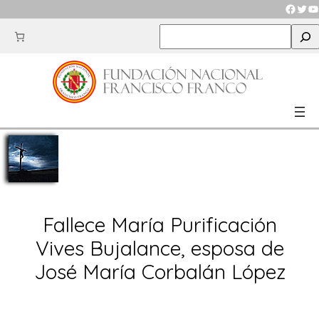
Saltar
Faceb
Twit
Y
al
S
contenido
e
a
r
c
h
Fallece María Purificación
Vives Bujalance, esposa de
José María Corbalán López