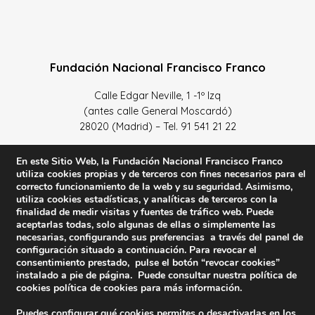
Fundación Nacional Francisco Franco
Calle Edgar Neville, 1 -1º Izq
(antes calle General Moscardó)
28020 (Madrid) – Tel. 91 541 21 22
Contacta con nosotros
En este Sitio Web, la Fundación Nacional Francisco Franco
utiliza cookies propias y de terceros con fines necesarios para el
correcto funcionamiento de la web y su seguridad. Asimismo,
utiliza cookies estadísticas, y analíticas de terceros con la
finalidad de medir visitas y fuentes de tráfico web. Puede
Política de Privacidad y protección de datos
–
Sus datos
aceptarlas todas, solo algunas de ellas o simplemente las
necesarias, configurando sus preferencias a través del panel de
son seguros
–
Política de Cookies
–
Condiciones Generales
configuración situado a continuación. Para revocar el
de uso
consentimiento prestado, pulse el botón “revocar cookies”
instalado a pie de página. Puede consultar nuestra política de
Facebook
Twitter
YouTube
cookies
política de cookies
para más información.
Puedes configurar qué cookies permites o desactivarlas en los