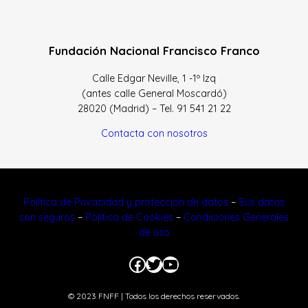
Fundación Nacional Francisco Franco
Calle Edgar Neville, 1 -1º Izq
(antes calle General Moscardó)
28020 (Madrid) – Tel. 91 541 21 22
Contacta con nosotros
Política de Privacidad y protección de datos
–
Sus datos
son seguros
–
Política de Cookies
–
Condiciones Generales
de uso
Facebook
Twitter
YouTube
© 2023 FNFF | Todos los derechos reservados.