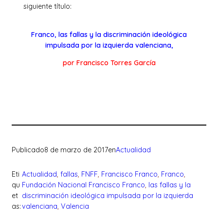
siguiente título:
Franco, las fallas y la discriminación ideológica
impulsada por la izquierda valenciana,
por Francisco Torres García
Publicado
8 de marzo de 2017
en
Actualidad
Eti
Actualidad
, 
fallas
, 
FNFF
, 
Francisco Franco
, 
Franco
, 
qu
Fundación Nacional Francisco Franco
, 
las fallas y la
et
discriminación ideológica impulsada por la izquierda
as:
valenciana
, 
Valencia