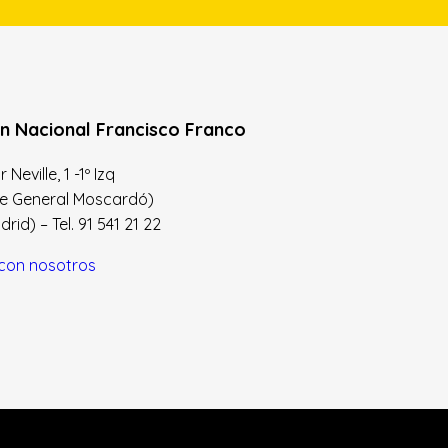
n Nacional Francisco Franco
Neville, 1 -1º Izq
le General Moscardó)
id) – Tel. 91 541 21 22
con nosotros