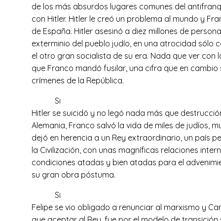
de los más absurdos lugares comunes del antifranq
con Hitler. Hitler le creó un problema al mundo y Fr
de España. Hitler asesinó a diez millones de persona
exterminio del pueblo judío, en una atrocidad sólo c
el otro gran socialista de su era. Nada que ver con 
que Franco mandó fusilar, una cifra que en cambio 
crímenes de la República.
Si
Hitler se suicidó y no legó nada más que destrucció
Alemania, Franco salvó la vida de miles de judíos, m
dejó en herencia a un Rey extraordinario, un país 
la Civilización, con unas magníficas relaciones inter
condiciones atadas y bien atadas para el advenimi
su gran obra póstuma.
Si
Felipe se vio obligado a renunciar al marxismo y Ca
que aceptar al Rey, fue por el modelo de transición