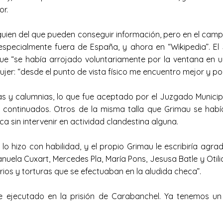
or.
guien del que pueden conseguir información, pero en el camp
especialmente fuera de España, y ahora en “Wikipedia”. El
 que “se había arrojado voluntariamente por la ventana en 
u mujer: “desde el punto de vista físico me encuentro mejor y
s y calumnias, lo que fue aceptado por el Juzgado Municipal
s continuados. Otros de la misma talla que Grimau se había
 sin intervenir en actividad clandestina alguna.
 hizo con habilidad, y el propio Grimau le escribiría agrad
uela Cuxart, Mercedes Pla, María Pons, Jesusa Batle y Otili
orios y torturas que se efectuaban en la aludida checa”.
ejecutado en la prisión de Carabanchel. Ya tenemos un