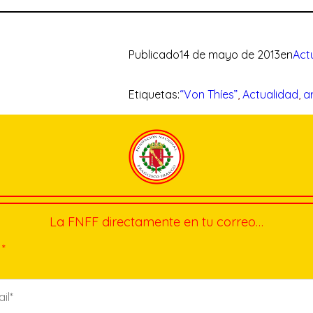
Publicado
14 de mayo de 2013
en
Act
Etiquetas:
“Von Thíes”
, 
Actualidad
, 
ar
La FNFF directamente en tu correo…
*