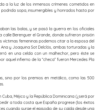
ida a la luz de los inmensos crímenes cometidos en
sa podrida sopa, insumergibles y honrados hasta por
ban las balas, y se pasó la guerra en los oficiales
a calle Berenguer el Grande, donde sufrieron prisión
as víctimas femeninas podemos citar a la esposa del
 Ana y Joaquina Sot Delclós, ambas torturadas y la
erró en una celda con un malhechor, pero éste se
r aquel infierno de la “checa” fueron Mercedes Pla
, sino por los premios en metálico, como las 500
as.
n Cuba, Méjico y la República Dominicana (¿será por
mpedir a toda costa que España progrese (los éxitos
nces cuando surge el episodio de su caída desde una