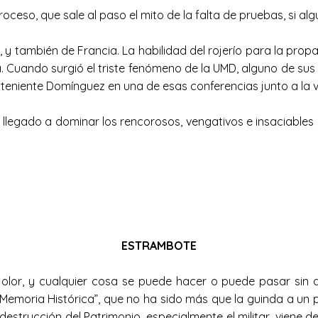
, que sale al paso el mito de la falta de pruebas, si algui
 y también de Francia. La habilidad del rojerío para la prop
a. Cuando surgió el triste fenómeno de la UMD, alguno de su
 teniente Domínguez en una de esas conferencias junto a la 
legado a dominar los rencorosos, vengativos e insaciables c
ESTRAMBOTE
r, y cualquier cosa se puede hacer o puede pasar sin 
a “Memoria Histórica”, que no ha sido más que la guinda a un
estrucción del Patrimonio, especialmente el militar, viene de 