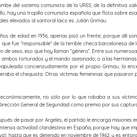
be del sistema comunista de la URSS, de la definitiva sal
illo, hay una tropilla comunista española que flota sobre e
les elevados al santoral laico es Julián Grimau.
os de edad en 1936, apenas pisó un frente, porque allí sona
a que fue “responsable” de la terrible checa barcelonesa de l
ón de sexo, eso que hoy llaman “género”. Entre sus numeros
, ambos torturados y el marido asesinado; o a las hermanas
apuleada concienzudamente por el propio Grimau, la enc
raba el chequista. Otras víctimas femeninas que pasaron po
conómicamente, no sólo por lo que robaba a sus víctimas
 Dirección General de Seguridad como premio por sus captur
pués de pasar por Argeles, el partido le encarga misiones e
 e intensa actividad clandestina en España, porque hay que i
iva), hasta que es detenido en noviembre de 1962, y es ento