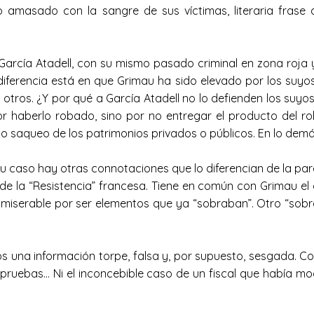
amasado con la sangre de sus víctimas, literaria frase
arcía Atadell, con su mismo pasado criminal en zona roja y 
diferencia está en que Grimau ha sido elevado por los suyos a
i otros. ¿Y por qué a García Atadell no lo defienden los suy
r haberlo robado, sino por no entregar el producto del ro
o saqueo de los patrimonios privados o públicos. En lo demás
 caso hay otras connotaciones que lo diferencian de la pareja
 de la “Resistencia” francesa. Tiene en común con Grimau 
miserable por ser elementos que ya “sobraban”. Otro “sobran
s una información torpe, falsa y, por supuesto, sesgada. Co
 pruebas… Ni el inconcebible caso de un fiscal que había m