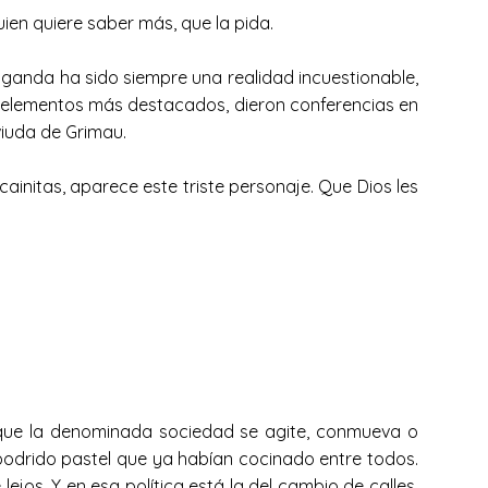
en quiere saber más, que la pida.
aganda ha sido siempre una realidad incuestionable,
s elementos más destacados, dieron conferencias en
viuda de Grimau.
ainitas, aparece este triste personaje. Que Dios les
que la denominada sociedad se agite, conmueva o
 podrido pastel que ya habían cocinado entre todos.
lejos. Y en esa política está la del cambio de calles,