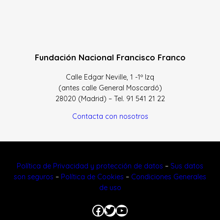
Fundación Nacional Francisco Franco
Calle Edgar Neville, 1 -1º Izq
(antes calle General Moscardó)
28020 (Madrid) – Tel. 91 541 21 22
Contacta con nosotros
Política de Privacidad y protección de datos
–
Sus datos
son seguros
–
Política de Cookies
–
Condiciones Generales
de uso
Facebook
Twitter
YouTube