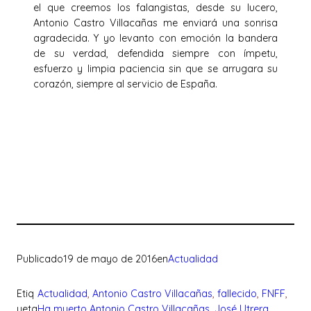
el que creemos los falangistas, desde su lucero,
Antonio Castro Villacañas me enviará una sonrisa
agradecida. Y yo levanto con emoción la bandera
de su verdad, defendida siempre con ímpetu,
esfuerzo y limpia paciencia sin que se arrugara su
corazón, siempre al servicio de España.
Publicado
19 de mayo de 2016
en
Actualidad
Etiq
Actualidad
, 
Antonio Castro Villacañas
, 
fallecido
, 
FNFF
, 
ueta
Ha muerto Antonio Castro Villacañas
, 
José Utrera