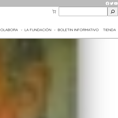
Faceb
Twit
Y
S
e
a
r
COLABORA
LA FUNDACIÓN
BOLETIN INFORMATIVO
TIENDA
c
h