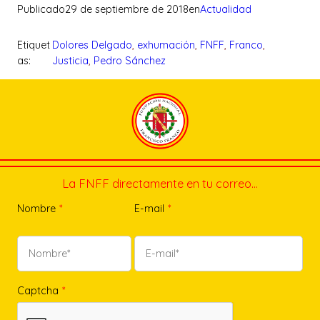
Publicado
29 de septiembre de 2018
en
Actualidad
Etiquet
Dolores Delgado
, 
exhumación
, 
FNFF
, 
Franco
, 
as:
Justicia
, 
Pedro Sánchez
La FNFF directamente en tu correo…
Nombre
*
E-mail
*
Captcha
*