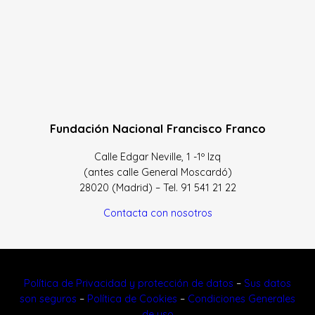
Fundación Nacional Francisco Franco
Calle Edgar Neville, 1 -1º Izq
(antes calle General Moscardó)
28020 (Madrid) – Tel. 91 541 21 22
Contacta con nosotros
Política de Privacidad y protección de datos
–
Sus datos
son seguros
–
Política de Cookies
–
Condiciones Generales
de uso