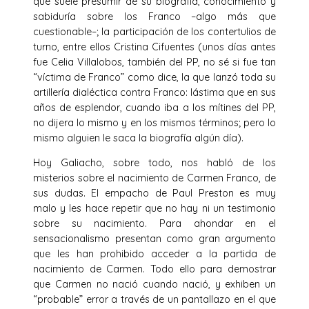
que suele presumir de su biografía, conocimiento y
sabiduría sobre los Franco –algo más que
cuestionable–; la participación de los contertulios de
turno, entre ellos Cristina Cifuentes (unos días antes
fue Celia Villalobos, también del PP, no sé si fue tan
“víctima de Franco” como dice, la que lanzó toda su
artillería dialéctica contra Franco: lástima que en sus
años de esplendor, cuando iba a los mítines del PP,
no dijera lo mismo y en los mismos términos; pero lo
mismo alguien le saca la biografía algún día).
Hoy Galiacho, sobre todo, nos habló de los
misterios sobre el nacimiento de Carmen Franco, de
sus dudas. El empacho de Paul Preston es muy
malo y les hace repetir que no hay ni un testimonio
sobre su nacimiento. Para ahondar en el
sensacionalismo presentan como gran argumento
que les han prohibido acceder a la partida de
nacimiento de Carmen. Todo ello para demostrar
que Carmen no nació cuando nació, y exhiben un
“probable” error a través de un pantallazo en el que