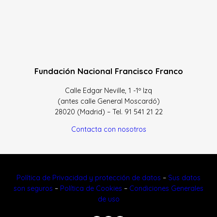
Fundación Nacional Francisco Franco
Calle Edgar Neville, 1 -1º Izq
(antes calle General Moscardó)
28020 (Madrid) – Tel. 91 541 21 22
Contacta con nosotros
Política de Privacidad y protección de datos
–
Sus datos
son seguros
–
Política de Cookies
–
Condiciones Generales
de uso