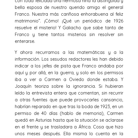
con toda felicidad una hermosa niña la distinguida y
bella esposa de nuestro querido amigo el general
Franco. Nuestra más cariñosa enhorabuena al feliz
matrimonio”. ¡Cómo! ¡Qué un periódico de 1926
resuelve el misterio! Y Galiacho que sabe tanto de
Franco y tiene tantos misterios sin resolver sin
enterarse.
Y ahora recurramos a las matemáticas y a la
información. Los sesudos redactores les han debido
indicar a los jefes de pista que Franco andaba por
aquí y por allá, en la guerra, y solo en los permisos
iba a ver a Carmen a Oviedo donde estaba. Y
Joaquín teoriza sobre la ignorancia. Si hubieran
leído la entrevista entera que comentan, sin recurrir
a otras fuentes que puede provocarles cansancio,
habrían reparado en que tras la boda de 1923, en un
permiso de 40 días (hablo de memoria), Carmen
quedó en Asturias hasta que la situación se aclarase
en el frente y se trasladara a África. Cosa que hizo
unos meses después. Ella misma lo cuenta en la