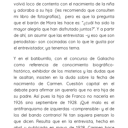
volvió loco de contento con el nacimiento de la niña
y adoraba a su hija (les recomiendo que consulten
mi libro de fotografías), pero es que la pregunta
que el barón de Mora les hace es: “¿cuál ha sido la
mayor alegría que han disfrutado juntos?”. Y a partir
de ahí, sin asumir que las entrevistas –y eso que son
periodistas– son cocinadas con lo que le gusta por
el entrevistador, ya tenemos tema.
Y en el batiburrillo, con el concurso de Galiacho
como referencia de conocimiento biográfico-
histórico, exhibidor de los misterios y las dudas que
le asaltan, insisten en la duda sobre la fecha de
nacimiento de Carmen. Cuestión capital en el
debate para afirmar sin quererlo que no era hija de
su padre. Así pues la hija de Franco no nacería en
1926 sino septiembre de 1928. ¡Qué malo es el
antifranquismo de izquierdas –comprensible– y el de
los del bando contrario! Ni tan siquiera piensan lo
que dicen. Resulta que en la entrevista, hecha en
abril y publicada en mayo de 1928, Carmen hace