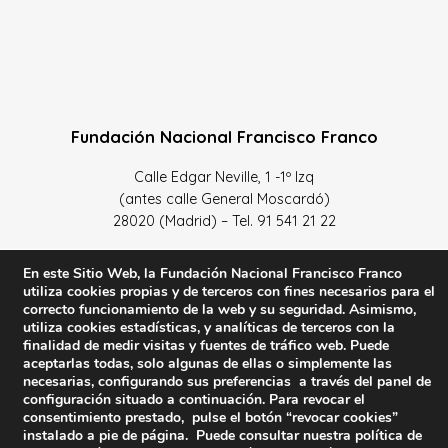
Fundación Nacional Francisco Franco
Calle Edgar Neville, 1 -1º Izq
(antes calle General Moscardó)
28020 (Madrid) – Tel. 91 541 21 22
Contacta con nosotros
En este Sitio Web, la Fundación Nacional Francisco Franco
utiliza cookies propias y de terceros con fines necesarios para el
correcto funcionamiento de la web y su seguridad. Asimismo,
utiliza cookies estadísticas, y analíticas de terceros con la
finalidad de medir visitas y fuentes de tráfico web. Puede
Política de Privacidad y protección de datos
–
Sus datos
aceptarlas todas, solo algunas de ellas o simplemente las
son seguros
–
Política de Cookies
–
Condiciones Generales
necesarias, configurando sus preferencias a través del panel de
configuración situado a continuación. Para revocar el
de uso
consentimiento prestado, pulse el botón “revocar cookies”
instalado a pie de página. Puede consultar nuestra política de
Facebook
Twitter
YouTube