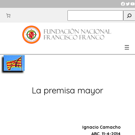
Saltar
Faceb
Twit
Y
al
S
contenido
e
a
r
c
h
La premisa mayor
Ignacio Camacho
ABC, 11-4-2014