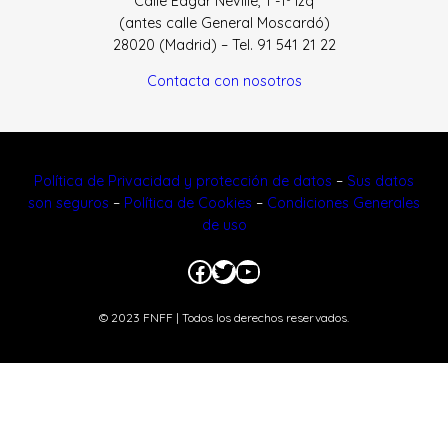
Calle Edgar Neville, 1 -1º Izq
(antes calle General Moscardó)
28020 (Madrid) – Tel. 91 541 21 22
Contacta con nosotros
Política de Privacidad y protección de datos
–
Sus datos
son seguros
–
Política de Cookies
–
Condiciones Generales
de uso
Facebook
Twitter
YouTube
© 2023 FNFF | Todos los derechos reservados.