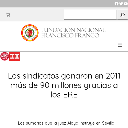
Saltar
Faceb
Twit
Y
al
S
contenido
e
a
r
c
h
Los sindicatos ganaron en 2011
más de 90 millones gracias a
los ERE
Los sumarios que la juez Alaya instruye en Sevilla