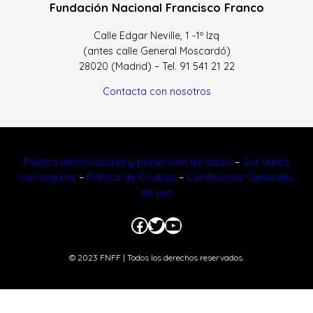
Fundación Nacional Francisco Franco
Calle Edgar Neville, 1 -1º Izq
(antes calle General Moscardó)
28020 (Madrid) – Tel. 91 541 21 22
Contacta con nosotros
Política de Privacidad y protección de datos
–
Sus datos
son seguros
–
Política de Cookies
–
Condiciones Generales
de uso
Facebook
Twitter
YouTube
© 2023 FNFF | Todos los derechos reservados.