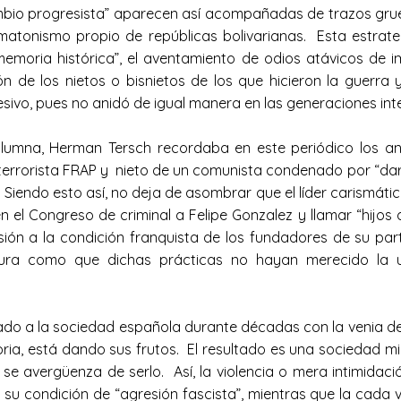
ambio progresista” aparecen así acompañadas de trazos gru
n matonismo propio de repúblicas bolivarianas. Esta estr
memoria histórica”, el aventamiento de odios atávicos de 
n de los nietos o bisnietos de los que hicieron la guerra
e recesivo, pues no anidó de igual manera en las gen
mna, Herman Tersch recordaba en este periódico los antec
 terrorista FRAP y nieto de un comunista condenado por “da
Siendo esto así, no deja de asombrar que el líder carismátic
n el Congreso de criminal a Felipe Gonzalez y llamar “hijos 
ión a la condición franquista de los fundadores de su par
tura como que dichas prácticas no hayan merecido la 
lado a la sociedad española durante décadas con la venia 
oria, está dando sus frutos. El resultado es una sociedad m
e avergüenza de serlo. Así, la violencia o mera intimida
u condición de “agresión fascista”, mientras que la cada v