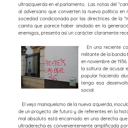
ultraizquierda en el parlamento. Las notas del “c
al adversario que convierten la nueva política e
sociedad condicionada por las directrices de la “
cainita que parece haber anidado en la generació
enemigos, presenta así un carácter clarament
En una reciente colu
militante de la banda
en noviembre de 1936. 
la soltura de acusar e
popular haciendo alus
tenga esa desenvol
social.
El viejo maniqueísmo de la nueva izquierda, inocu
de un proyecto de futuro y de referentes en la hist
mal absoluto está encarnado en una derecha que s
ultraderecha es convenientemente amplificada por s