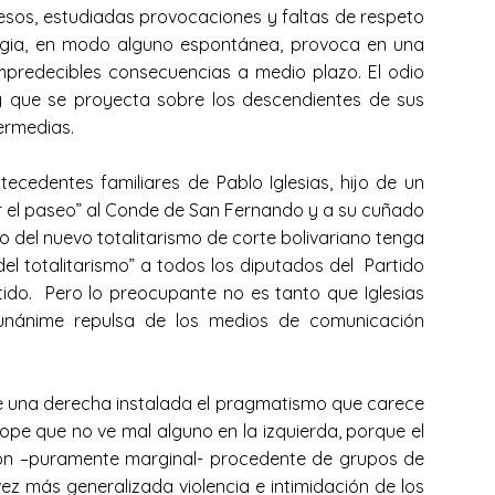
esos, estudiadas provocaciones y faltas de respeto
ategia, en modo alguno espontánea, provoca en una
impredecibles consecuencias a medio plazo. El odio
 y que se proyecta sobre los descendientes de sus
eraciones intermedias.
edentes familiares de Pablo Iglesias, hijo de un
r el paseo” al Conde de San Fernando y a su cuñado
o del nuevo totalitarismo de corte bolivariano tenga
del totalitarismo” a todos los diputados del Partido
tido. Pero lo preocupante no es tanto que Iglesias
unánime repulsa de los medios de comunicación
de una derecha instalada el pragmatismo que carece
iope que no ve mal alguno en la izquierda, porque el
ción –puramente marginal- procedente de grupos de
ez más generalizada violencia e intimidación de los