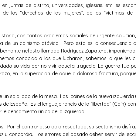
en juntas de distrito, universidades, iglesias. etc. es e
ad, de los “derechos de las mujeres”, de las “víctimas 
storia, con tantos problemas sociales de urgente solución,
ca de un cainismo atávico. Pero esta es la consecuencia 
gobernante nefasto llamado Rodríguez Zapatero, imponiendo un
hemos conocido a los que lucharon, sabemos lo que les co
ado su vida por no vivir aquella tragedia. La guerra fue pa
brazo, en la superación de aquella dolorosa fractura, porque
e un solo lado de la mesa. Los caínes de la nueva izquierda u
e España. Es el lenguaje rancio de la “libertad” (Caín) contr
afiar le pensamiento único de la izquierda.
los. Por el contrario, su odio rescatado, su sectarismo dis
z y concordia. Los errores del pasado deben servir de lecci