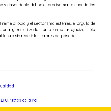
pozo insondable del odio, precisamente cuando los
.
te al odio y el sectarismo estériles, el orgullo de
oria y en utilizarla como arma arrojadiza, sólo
r al futuro sin repetir los errores del pasado.
ualidad
, 
LFU
, 
Nietos de la ira