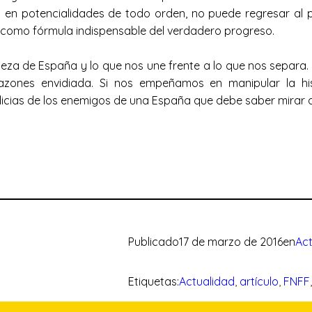
 en potencialidades de todo orden, no puede regresar al 
ento, como fórmula indispensable del verdadero progreso
de España y lo que nos une frente a lo que nos separa. Fren
azones envidiada. Si nos empeñamos en manipular la hist
delicias de los enemigos de una España que debe saber mira
Publicado
17 de marzo de 2016
en
Act
Etiquetas:
Actualidad
, 
artículo
, 
FNFF